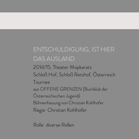
ENTSCHULDIGUNG, IST HIER
DAS AUSLAND
2014/15, Theater Mopkaratz
Schloß Hof, Schloß Retzhof, Österreich
Tournee
aus OFFENE GRENZEN (Buchklub der
Österreichischen Jugend)
Bühnenfassung von Christian
Kohlhofer
Regie: Christian Kohlhofer
Rolle: diverse Rollen