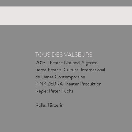
TOUS DES VALSEURS
2013,
Théâtre National Algérien
5eme Festival Culturel International
de Danse Contemporaine
PINK ZEBRA Theater Produktion
Regie: Peter Fuchs
Rolle: Tänzerin