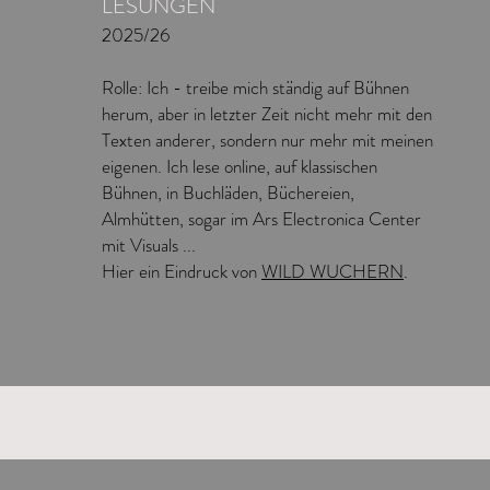
LESUNGEN
2025/26
Rolle: Ich - treibe mich ständig auf Bühnen
herum, aber in letzter Zeit nicht mehr mit den
Texten anderer, sondern nur mehr mit meinen
eigenen. Ich lese online, auf klassischen
Bühnen, in Buchläden, Büchereien,
Almhütten, sogar im Ars Electronica Center
mit Visuals ...
Hier ein Eindruck von
WILD WUCHERN
.