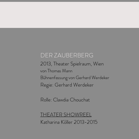
DER ZAUBERBERG
2013, Theater Spielraum, Wien
von Thomas Mann
Bühnenfassung von Gerhard Werdeker
Regie: Gerhard Werdeker
Rolle: Clawdia Chouchat
THEATER SHOWREEL
Katharina Köller 2013-2015