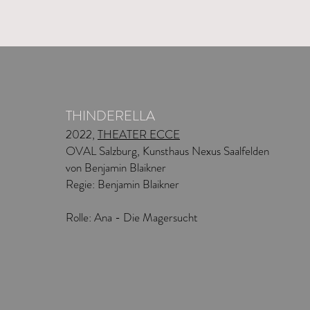
THINDERELLA
2022,
THEATER ECCE
OVAL Salzburg, Kunsthaus Nexus Saalfelden
von Benjamin Blaikner
Regie: Benjamin Blaikner
Rolle: Ana - Die Magersucht