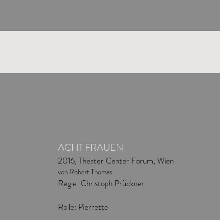
ACHT FRAUEN
2016, Theater Center Forum, Wien
von Robert Thomas
Regie: Christoph Prückner
Rolle: Pierrette