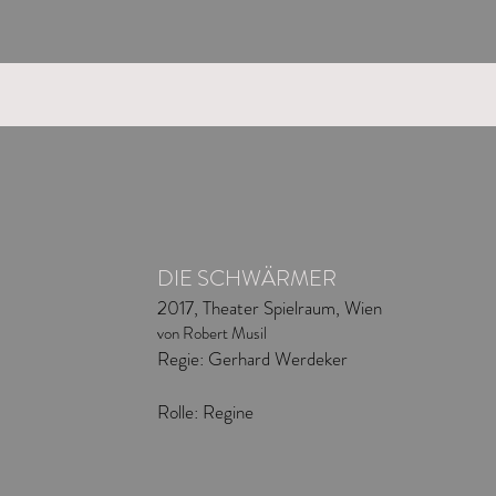
DIE SCHWÄRMER
2017, Theater Spielraum, Wien
von Robert Musil
Regie: Gerhard Werdeker
Rolle: Regine