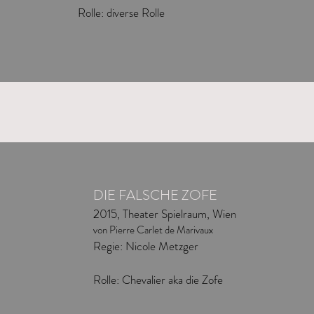
Rolle: diverse Rolle
DIE FALSCHE ZOFE
2015, Theater Spielraum, Wien
von Pierre Carlet de Marivaux
Regie: Nicole Metzger
Rolle: Chevalier aka die Zofe