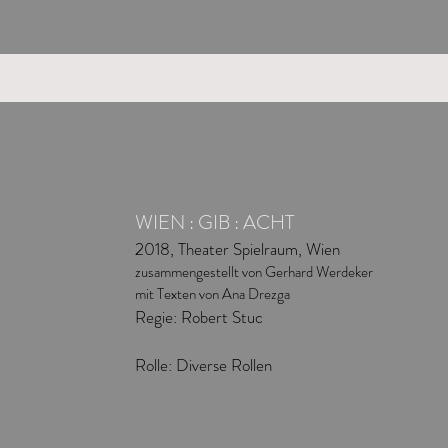
WIEN : GIB : ACHT
2018, Theater Spielraum, Wien
zusammengestellt von Gerhard Werdeker
mit Texten von Ana Drezga
Regie: Robert Stuc
Rolle: Diverse Rollen