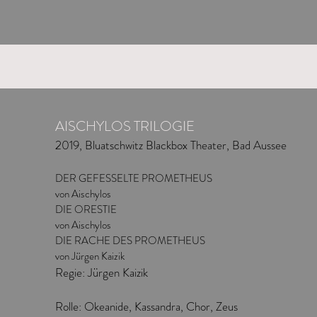
AISCHYLOS TRILOGIE
2019, Bluatschwitz Blackbox Theater, Bad Aussee
DER GEFESSELTE PROMETHEUS
von Aischylos
DIE ORESTIE
von Aischylos
DIE RACHE DES PROMETHEUS
von Jürgen Kaizik
Regie: Jürgen Kaizik
Rolle: Okeanide, Kassandra, Chor, Zeus