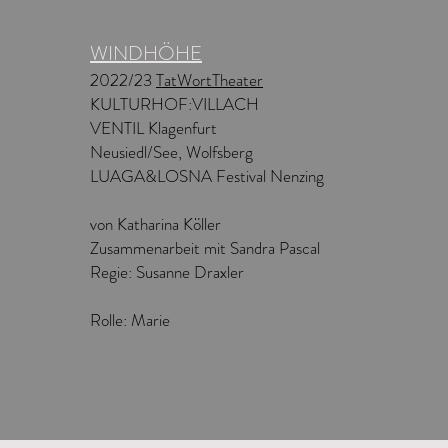
WINDHÖHE
2022/23
TatWortTheater
KULTURHOF:VILLACH
VENTIL Klagenfurt
Neusiedl/See, Wolfsberg
LUAGA&LOSNA Festival Nenzing
von Katharina
Köller
Zusammenarbeit mit Sandra Pascal
Regie: Susanne Draxler
Rolle: Marie